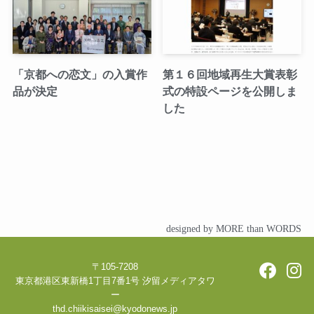
「京都への恋文」の入賞作
第１６回地域再生大賞表彰
品が決定
式の特設ページを公開しま
した
designed by MORE than WORDS
〒105-7208
東京都港区東新橋1丁目7番1号 汐留メディアタワ
ー
thd.chiikisaisei@kyodonews.jp