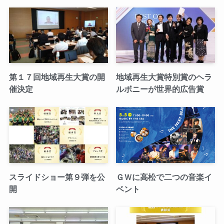
第１７回地域再生大賞の開
地域再生大賞特別賞のヘラ
催決定
ルボニーが世界的広告賞
スライドショー第９弾を公
ＧＷに高松で二つの音楽イ
開
ベント