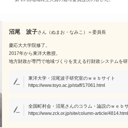
沼尾 波子
さん（ぬまお・なみこ）＝委員長
慶応大大学院修了。
2017年から東洋大教授。
地方財政が専門で地域づくりを支える行財政システムを研
東洋大学・沼尾波子研究室のｗｅｂサイト
https://www.toyo.ac.jp/staff/17061.html
全国町村会・沼尾さんのコラム・論説のｗｅｂ
https://www.zck.or.jp/site/column-article/4814.htm