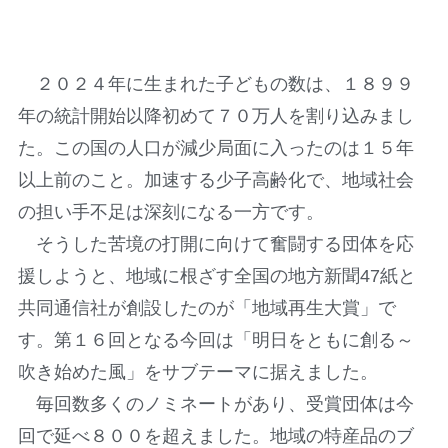
２０２４年に生まれた子どもの数は、１８９９
年の統計開始以降初めて７０万人を割り込みまし
た。この国の人口が減少局面に入ったのは１５年
以上前のこと。加速する少子高齢化で、地域社会
の担い手不足は深刻になる一方です。
そうした苦境の打開に向けて奮闘する団体を応
援しようと、地域に根ざす全国の地方新聞47紙と
共同通信社が創設したのが「地域再生大賞」で
す。第１６回となる今回は「明日をともに創る～
吹き始めた風」をサブテーマに据えました。
毎回数多くのノミネートがあり、受賞団体は今
回で延べ８００を超えました。地域の特産品のブ