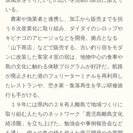
原風景を守りたいとの思いを活動の原点に据えて
いる。
農家や漁業者と連携し、加工から販売までを担
う６次産業化に取り組み、ダイダイのシロップや
キビナゴのアヒージョなどを開発。拠点となる
「山下商店」などで販売する。古い釣り宿をモダ
ンに改装した客室４室の宿は、地物中心の食事や
島の文化に触れる体験プログラムが好評だ。航路
が廃止された港のフェリーターミナルを再利用し
たレストランや、空き家・集落再生を学ぶ研修旅
行も手がける。
１９年には県内の２８有人離島で地域づくりに
取り組む人たちのネットワーク「鹿児島離島文化
経済圏」を立ち上げた。勉強会や事例報告会など