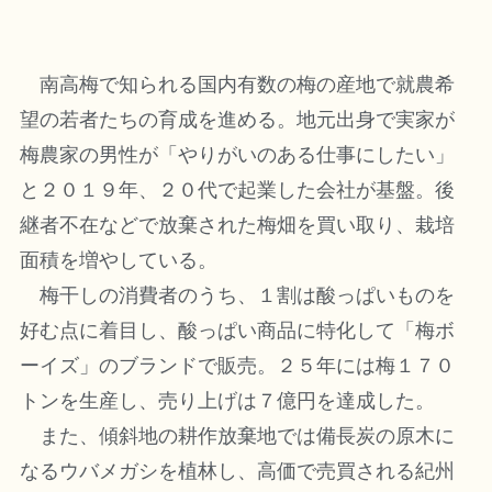
南高梅で知られる国内有数の梅の産地で就農希
望の若者たちの育成を進める。地元出身で実家が
梅農家の男性が「やりがいのある仕事にしたい」
と２０１９年、２０代で起業した会社が基盤。後
継者不在などで放棄された梅畑を買い取り、栽培
面積を増やしている。
梅干しの消費者のうち、１割は酸っぱいものを
好む点に着目し、酸っぱい商品に特化して「梅ボ
ーイズ」のブランドで販売。２５年には梅１７０
トンを生産し、売り上げは７億円を達成した。
また、傾斜地の耕作放棄地では備長炭の原木に
なるウバメガシを植林し、高価で売買される紀州