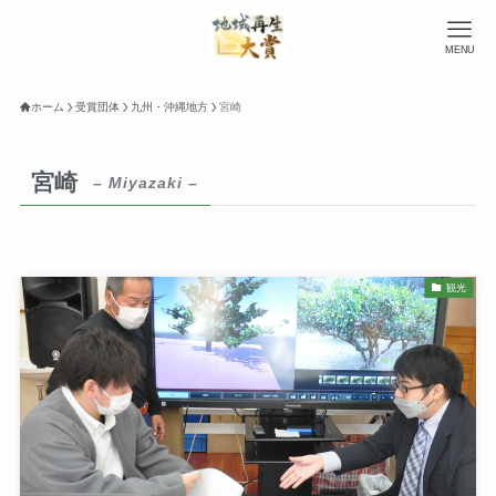
MENU
ホーム
受賞団体
九州・沖縄地方
宮崎
宮崎
– Miyazaki –
観光