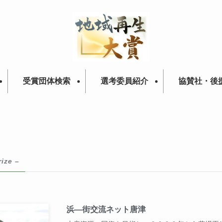
受賞団体検索
選考委員紹介
協賛社・後
rize –
浜―街交流ネット唐津