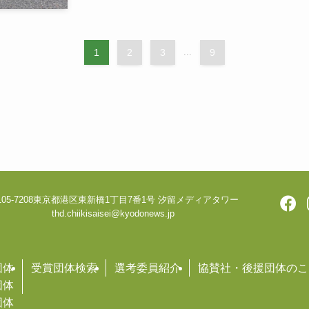
1
2
3
...
9
05-7208
東京都港区東新橋1丁目7番1号 汐留メディアタワー
thd.chiikisaisei@kyodonews.jp
団体
受賞団体検索
選考委員紹介
協賛社・後援団体のこ
団体
団体