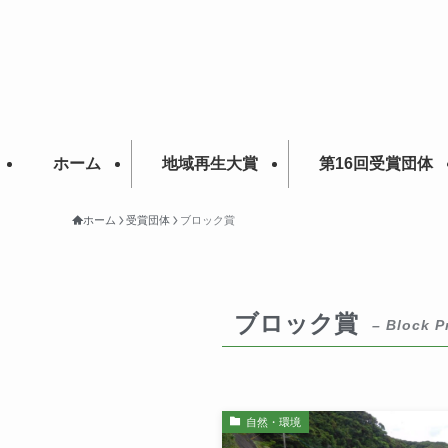
ホーム
地域再生大賞
第16回受賞団体
ホーム
受賞団体
ブロック賞
ブロック賞
– Block P
自然・環境