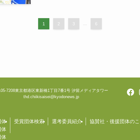
1
2
3
...
6
05-7208
東京都港区東新橋1丁目7番1号 汐留メディアタワー
thd.chiikisaisei@kyodonews.jp
団体
受賞団体検索
選考委員紹介
協賛社・後援団体のこ
団体
団体