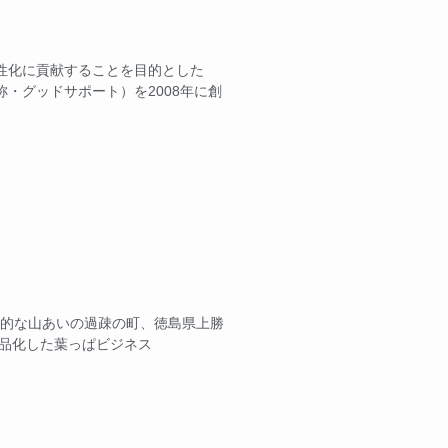
性化に貢献することを目的とした
・グッドサポート）を2008年に創
典型的な山あいの過疎の町、徳島県上勝
商品化した葉っぱビジネス