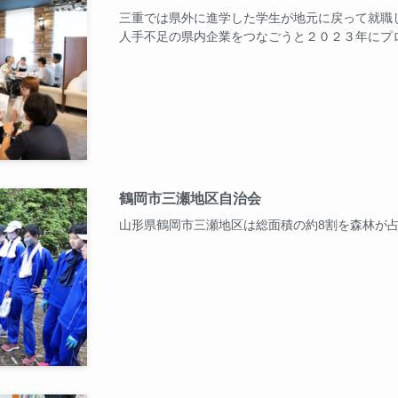
三重では県外に進学した学生が地元に戻って就職
人手不足の県内企業をつなごうと２０２３年にプ
鶴岡市三瀬地区自治会
山形県鶴岡市三瀬地区は総面積の約8割を森林が