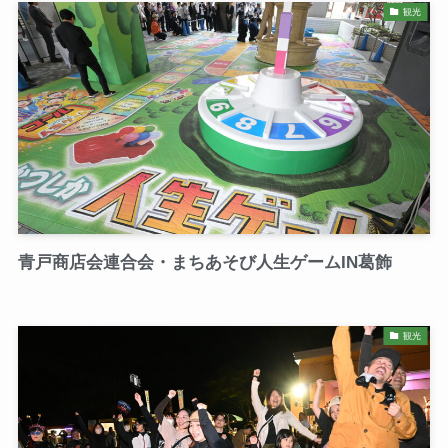
観光
青戸商店会連合会・まちあそび人生ゲームIN葛飾
観光