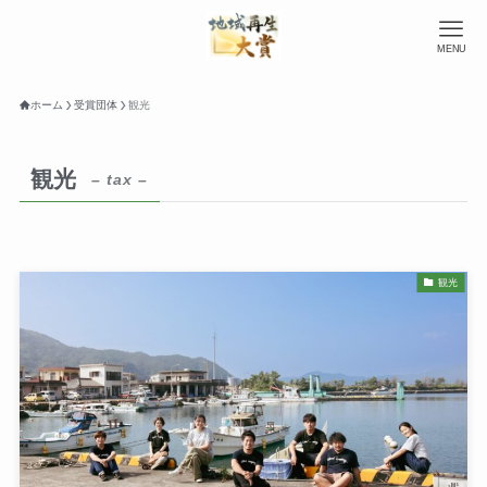
MENU
ホーム
受賞団体
観光
観光
– tax –
観光