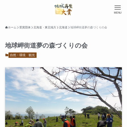
MENU
ホーム
受賞団体
北海道・東北地方
北海道
地球岬街道夢の森づくりの会
地球岬街道夢の森づくりの会
自然・環境
観光