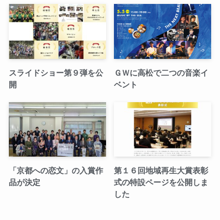
スライドショー第９弾を公
ＧＷに高松で二つの音楽イ
開
ベント
「京都への恋文」の入賞作
第１６回地域再生大賞表彰
品が決定
式の特設ページを公開しま
した