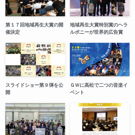
第１７回地域再生大賞の開
地域再生大賞特別賞のヘラ
催決定
ルボニーが世界的広告賞
スライドショー第９弾を公
ＧＷに高松で二つの音楽イ
開
ベント