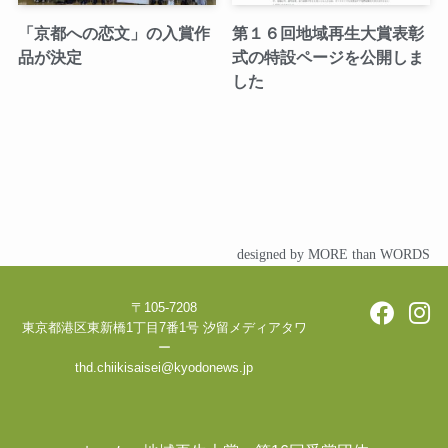
「京都への恋文」の入賞作
第１６回地域再生大賞表彰
品が決定
式の特設ページを公開しま
した
designed by MORE than WORDS
〒105-7208
東京都港区東新橋1丁目7番1号 汐留メディアタワ
ー
thd.chiikisaisei@kyodonews.jp