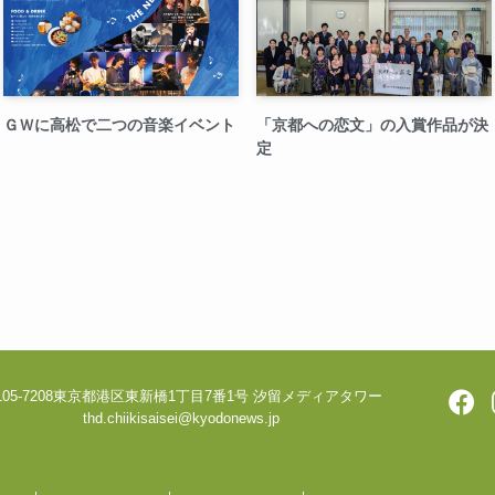
ＧＷに高松で二つの音楽イベント
「京都への恋文」の入賞作品が決
定
05-7208
東京都港区東新橋1丁目7番1号 汐留メディアタワー
thd.chiikisaisei@kyodonews.jp