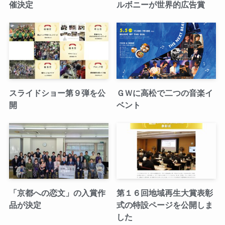
催決定
ルボニーが世界的広告賞
スライドショー第９弾を公
ＧＷに高松で二つの音楽イ
開
ベント
「京都への恋文」の入賞作
第１６回地域再生大賞表彰
品が決定
式の特設ページを公開しま
した