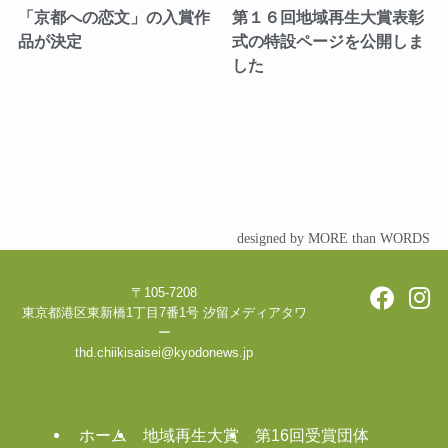
「京都への恋文」の入賞作
第１６回地域再生大賞表彰
品が決定
式の特設ページを公開しま
した
designed by MORE than WORDS
〒105-7208
東京都港区東新橋1丁目7番1号 汐留メディアタワ
ー
thd.chiikisaisei@kyodonews.jp
ホーム
地域再生大賞
第16回受賞団体