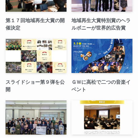
第１７回地域再生大賞の開
地域再生大賞特別賞のヘラ
催決定
ルボニーが世界的広告賞
スライドショー第９弾を公
ＧＷに高松で二つの音楽イ
開
ベント