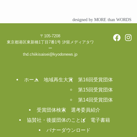
designed by MORE than WORDS
〒105-7208
東京都港区東新橋1丁目7番1号 汐留メディアタワ
ー
thd.chiikisaisei@kyodonews.jp
ホーム
地域再生大賞
第16回受賞団体
第15回受賞団体
第14回受賞団体
受賞団体検索
選考委員紹介
協賛社・後援団体のことば
電子書籍
バナーダウンロード