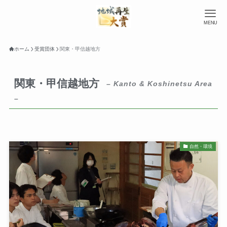
MENU
ホーム
受賞団体
関東・甲信越地方
関東・甲信越地方
– Kanto & Koshinetsu Area
–
自然・環境