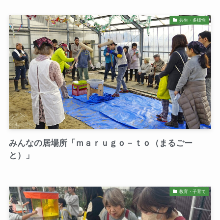
共生・多様性
みんなの居場所「ｍａｒｕｇｏ－ｔｏ（まるごー
と）」
教育・子育て