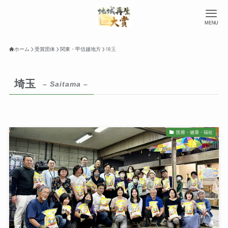
MENU
ホーム
受賞団体
関東・甲信越地方
埼玉
埼玉
– Saitama –
医療・健康・福祉