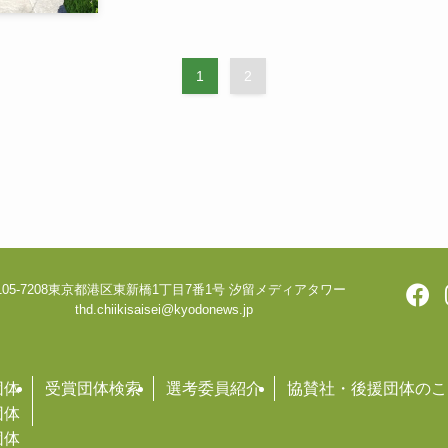
1
2
05-7208
東京都港区東新橋1丁目7番1号 汐留メディアタワー
thd.chiikisaisei@kyodonews.jp
団体
受賞団体検索
選考委員紹介
協賛社・後援団体のこ
団体
団体