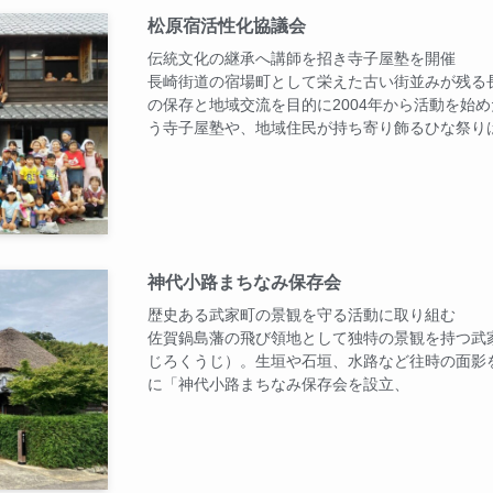
松原宿活性化協議会
伝統文化の継承へ講師を招き寺子屋塾を開催
長崎街道の宿場町として栄えた古い街並みが残る
の保存と地域交流を目的に2004年から活動を始
う寺子屋塾や、地域住民が持ち寄り飾るひな祭り
神代小路まちなみ保存会
歴史ある武家町の景観を守る活動に取り組む
佐賀鍋島藩の飛び領地として独特の景観を持つ武
じろくうじ）。生垣や石垣、水路など往時の面影を
に「神代小路まちなみ保存会を設立、