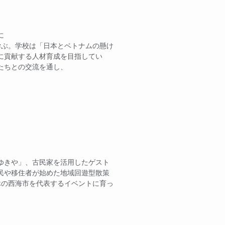
に
学ぶ。学校は「日本とベトナムの懸け
に貢献する人材育成を目指してい
たちとの交流を通し、
ゆきや」、古民家を活用したゲスト
民や移住者が始めた地域回遊型散策
休の西海市を代表するイベントに育っ