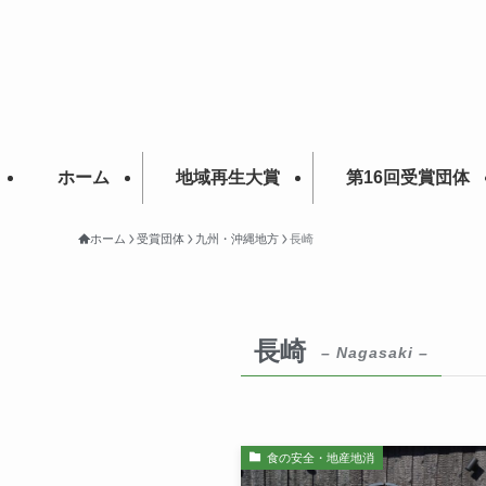
ホーム
地域再生大賞
第16回受賞団体
ホーム
受賞団体
九州・沖縄地方
長崎
長崎
– Nagasaki –
食の安全・地産地消