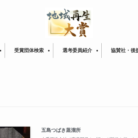
受賞団体検索
選考委員紹介
協賛社・後
五島つばき蒸溜所