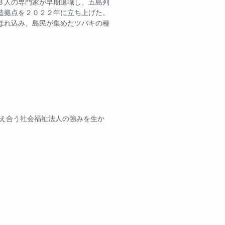
３人の専門家が早期退職し、五島列
造拠点を２０２２年に立ち上げた。
ほれ込み、島民が集めたツバキの種
支え合う社会福祉法人の強みを生か