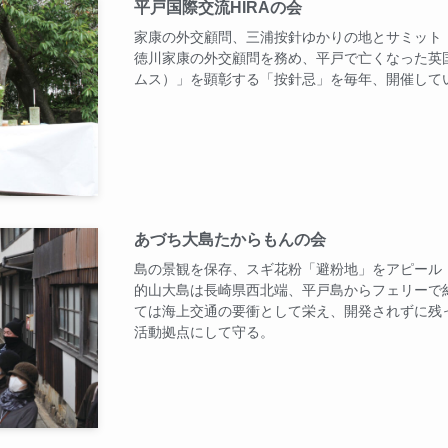
平戸国際交流HIRAの会
家康の外交顧問、三浦按針ゆかりの地とサミット
徳川家康の外交顧問を務め、平戸で亡くなった英
ムス）」を顕彰する「按針忌」を毎年、開催して
あづち大島たからもんの会
島の景観を保存、スギ花粉「避粉地」をアピール
的山大島は長崎県西北端、平戸島からフェリーで
ては海上交通の要衝として栄え、開発されずに残
活動拠点にして守る。