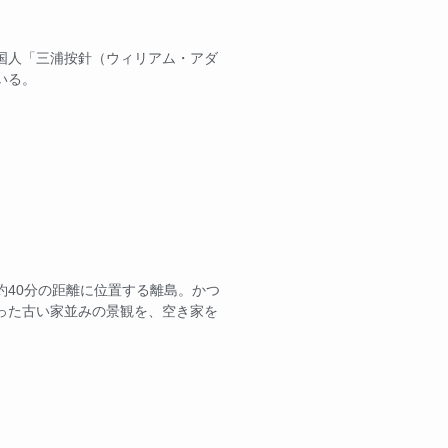
国人「三浦按針（ウィリアム・アダ
いる。
約40分の距離に位置する離島。かつ
った古い家並みの景観を、空き家を