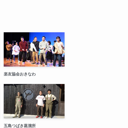
楽友協会おきなわ
五島つばき蒸溜所