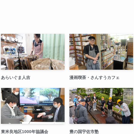
あらいぐま人吉
漫画喫茶・さんすうカフェ
東米良地区1000年協議会
豊の国宇佐市塾