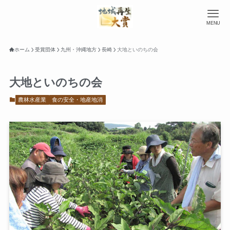
MENU
ホーム
受賞団体
九州・沖縄地方
長崎
大地といのちの会
大地といのちの会
農林水産業
食の安全・地産地消