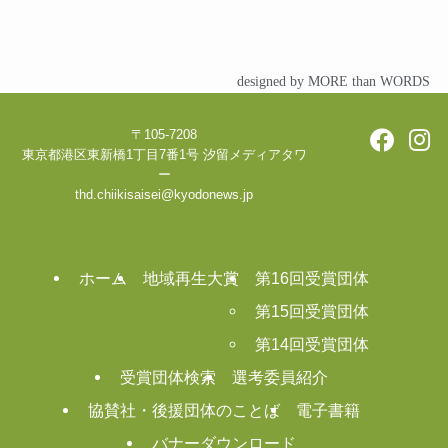
designed by MORE than WORDS
〒105-7208
東京都港区東新橋1丁目7番1号 汐留メディアタワ
ー
thd.chiikisaisei@kyodonews.jp
ホーム
地域再生大賞
第16回受賞団体
第15回受賞団体
第14回受賞団体
受賞団体検索
選考委員紹介
協賛社・後援団体のことば
電子書籍
バナーダウンロード