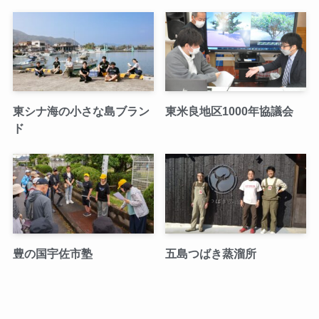
東シナ海の小さな島ブラン
東米良地区1000年協議会
ド
豊の国宇佐市塾
五島つばき蒸溜所