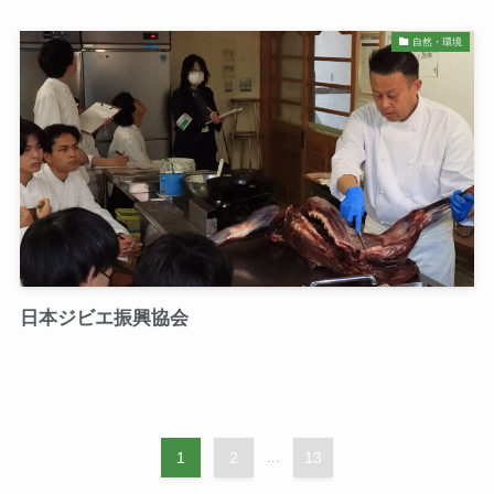
自然・環境
日本ジビエ振興協会
1
2
...
13