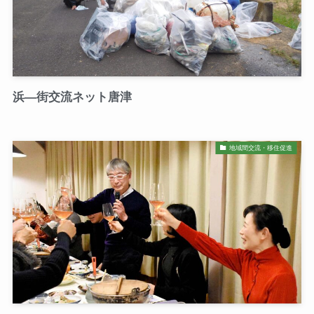
浜―街交流ネット唐津
地域間交流・移住促進