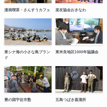
漫画喫茶・さんすうカフェ
楽友協会おきなわ
東シナ海の小さな島ブラン
東米良地区1000年協議会
ド
豊の国宇佐市塾
五島つばき蒸溜所