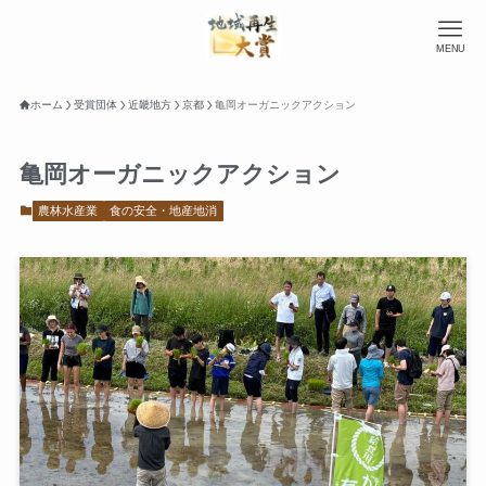
MENU
ホーム
受賞団体
近畿地方
京都
亀岡オーガニックアクション
亀岡オーガニックアクション
農林水産業
食の安全・地産地消