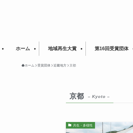
ホーム
地域再生大賞
第16回受賞団体
ホーム
受賞団体
近畿地方
京都
京都
– Kyoto –
共生・多様性