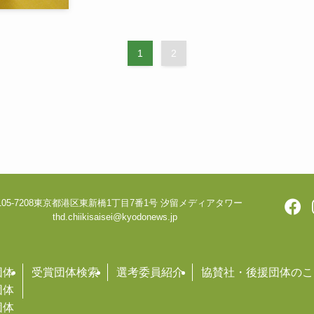
1
2
05-7208
東京都港区東新橋1丁目7番1号 汐留メディアタワー
thd.chiikisaisei@kyodonews.jp
団体
受賞団体検索
選考委員紹介
協賛社・後援団体のこ
団体
団体