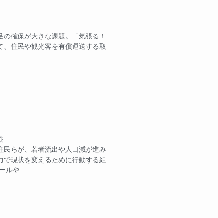
足の確保が大きな課題。「気張る！
て、住民や観光客を有償運送する取
験
住民らが、若者流出や人口減が進み
力で現状を変えるために行動する組
プールや