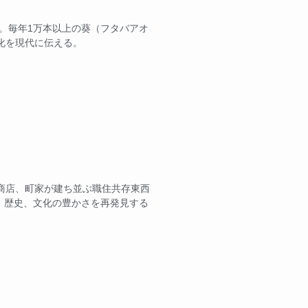
」。毎年1万本以上の葵（フタバアオ
化を現代に伝える。
商店、町家が建ち並ぶ職住共存東西
に、歴史、文化の豊かさを再発見する