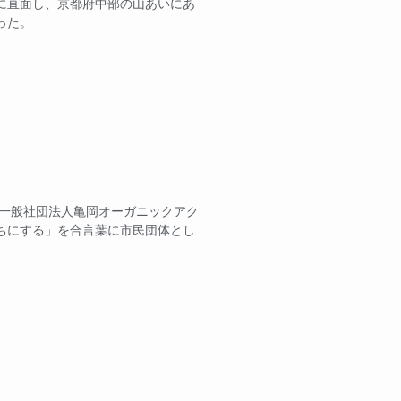
に直面し、京都府中部の山あいにあ
った。
 一般社団法人亀岡オーガニックアク
ちにする」を合言葉に市民団体とし