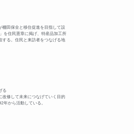
が棚田保全と移住促進を目指して設
里」を住民憲章に掲げ、特産品加工所
信する。住民と来訪者をつなげる地
げる
に改修して未来につなげていく目的
92年から活動している。