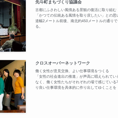
先斗町まちづくり協議会
古都にふさわしい風情ある景観の復活に取り組む
「かつての伝統ある風情を取り戻したい」との思
道幅2メートル前後、南北約450メートルの通り
る。
クロスオーバーネットワーク
働く女性が意見交換、よい仕事環境をつくる
「女性の社会進出の推進」が声高に唱えられてい
なく、働く女性たちがそれぞれの場で感じている
り良い仕事環境を具体的に作り出してゆくことを