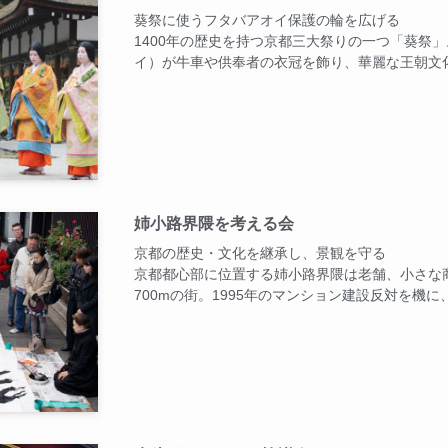
葵祭に使うフタバアオイ保護の輪を広げる
1400年の歴史を持つ京都三大祭りの一つ「葵祭
イ）が牛車や供奉者の衣冠を飾り、華麗な王朝文
姉小路界隈を考える会
京都の歴史・文化を継承し、景観を守る
京都都心部に位置する姉小路界隈は老舗、小さな
700mの街。1995年のマンション建設反対を機