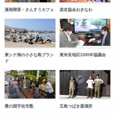
漫画喫茶・さんすうカフェ
楽友協会おきなわ
東シナ海の小さな島ブラン
東米良地区1000年協議会
ド
豊の国宇佐市塾
五島つばき蒸溜所