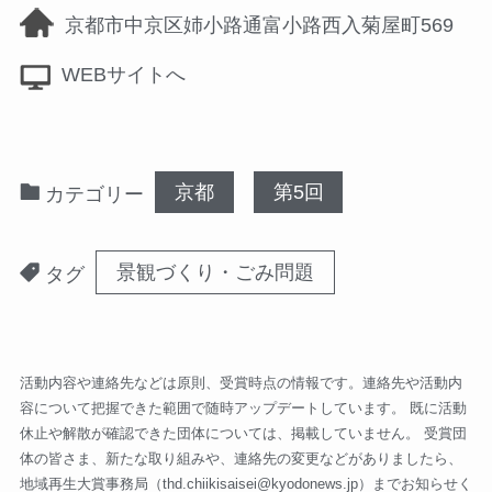
京都市中京区姉小路通富小路西入菊屋町569
WEBサイトへ
京都
第5回
カテゴリー
景観づくり・ごみ問題
タグ
活動内容や連絡先などは原則、受賞時点の情報です。連絡先や活動内
容について把握できた範囲で随時アップデートしています。 既に活動
休止や解散が確認できた団体については、掲載していません。 受賞団
体の皆さま、新たな取り組みや、連絡先の変更などがありましたら、
地域再生大賞事務局（
thd.chiikisaisei@kyodonews.jp
）までお知らせく