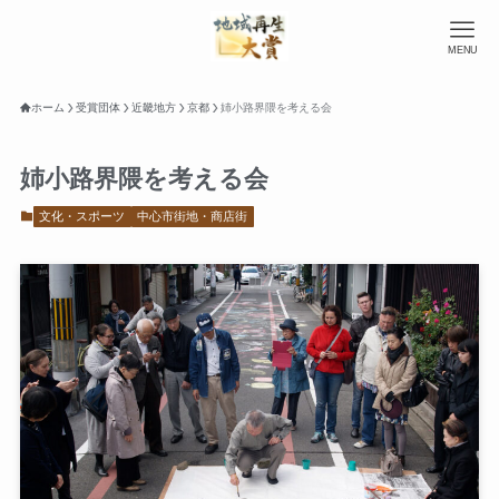
MENU
ホーム
受賞団体
近畿地方
京都
姉小路界隈を考える会
姉小路界隈を考える会
文化・スポーツ
中心市街地・商店街