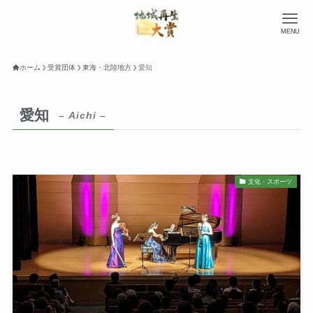
MENU
ホーム
受賞団体
東海・北陸地方
愛知
愛知
– Aichi –
文化・スポーツ