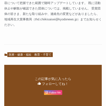
容について把握できた範囲で随時アップデートしています。 既に活動
休止や解散が確認できた団体については、掲載していません。 受賞団
体の皆さま、新たな取り組みや、連絡先の変更などがありましたら、
地域再生大賞事務局（
thd.chiikisaisei@kyodonews.jp
）までお知らせく
ださい。
医療・健康・福祉
教育・子育て
この記事が気に入ったら
フォローしてね！
Follow Me