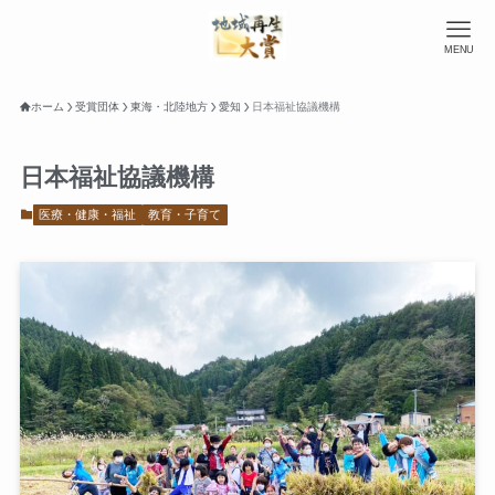
MENU
ホーム
受賞団体
東海・北陸地方
愛知
日本福祉協議機構
日本福祉協議機構
医療・健康・福祉
教育・子育て