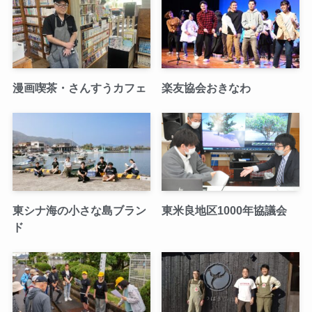
漫画喫茶・さんすうカフェ
楽友協会おきなわ
東シナ海の小さな島ブラン
東米良地区1000年協議会
ド