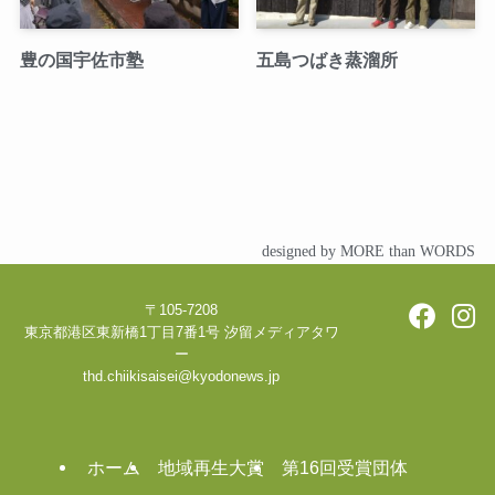
豊の国宇佐市塾
五島つばき蒸溜所
designed by MORE than WORDS
〒105-7208
東京都港区東新橋1丁目7番1号 汐留メディアタワ
ー
thd.chiikisaisei@kyodonews.jp
ホーム
地域再生大賞
第16回受賞団体