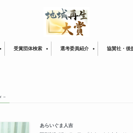
受賞団体検索
選考委員紹介
協賛社・後
x –
あらいぐま人吉