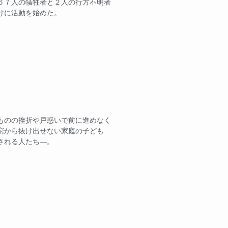
６７人の犠牲者と２人の行方不明者
けに活動を始めた。
ものの挫折や戸惑いで前に進めなく
窮から抜け出せない家庭の子ども
される人たち―。