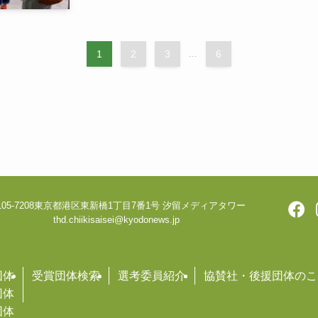
1
2
3
...
6
05-7208
東京都港区東新橋1丁目7番1号 汐留メディアタワー
thd.chiikisaisei@kyodonews.jp
団体
受賞団体検索
選考委員紹介
協賛社・後援団体のこ
団体
団体