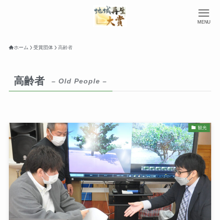
MENU
ホーム
受賞団体
高齢者
高齢者
– Old People –
観光