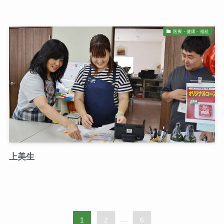
医療・健康・福祉
上美生
1
2
...
6