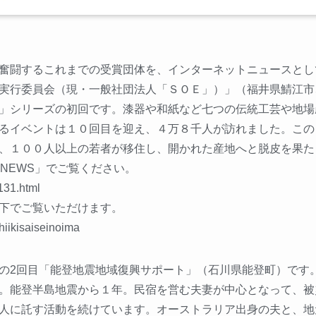
奮闘するこれまでの受賞団体を、インターネットニュースとし
実行委員会（現・一般社団法人「ＳＯＥ」）」（福井県鯖江市
」シリーズの初回です。漆器や和紙など七つの伝統工芸や地場
るイベントは１０回目を迎え、４万８千人が訪れました。この
、１００人以上の若者が移住し、開かれた産地へと脱皮を果た
NEWS」でご覧ください。
131.html
下でご覧いただけます。
hiikisaiseinoima
の2回目「能登地震地域復興サポート」（石川県能登町）です
。能登半島地震から１年。民宿を営む夫妻が中心となって、被
人に託す活動を続けています。オーストラリア出身の夫と、地