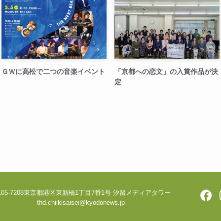
ＧＷに高松で二つの音楽イベント
「京都への恋文」の入賞作品が決
定
05-7208
東京都港区東新橋1丁目7番1号 汐留メディアタワー
thd.chiikisaisei@kyodonews.jp