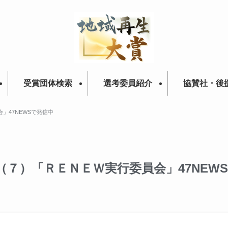
受賞団体検索
選考委員紹介
協賛社・後
」47NEWSで発信中
（７）「ＲＥＮＥＷ実行委員会」47NEW