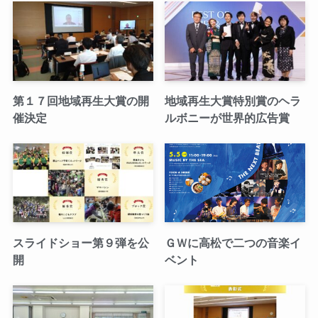
第１７回地域再生大賞の開
地域再生大賞特別賞のヘラ
催決定
ルボニーが世界的広告賞
スライドショー第９弾を公
ＧＷに高松で二つの音楽イ
開
ベント