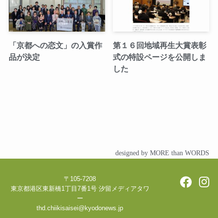
「京都への恋文」の入賞作
第１６回地域再生大賞表彰
品が決定
式の特設ページを公開しま
した
designed by MORE than WORDS
〒105-7208
東京都港区東新橋1丁目7番1号 汐留メディアタワ
ー
thd.chiikisaisei@kyodonews.jp