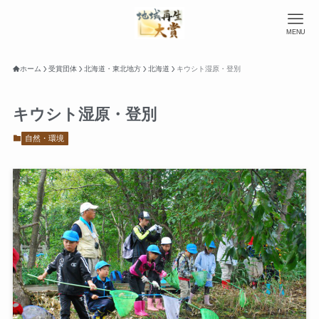
MENU
ホーム
受賞団体
北海道・東北地方
北海道
キウシト湿原・登別
キウシト湿原・登別
自然・環境