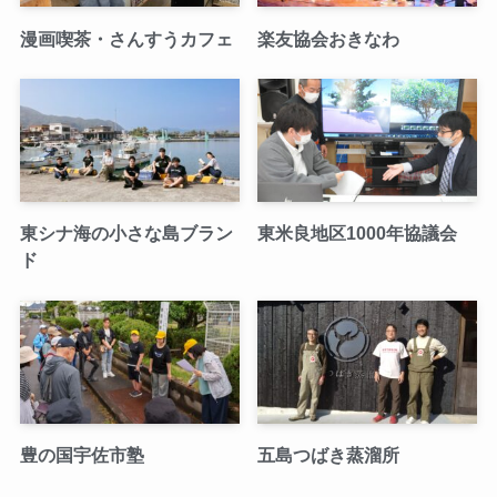
漫画喫茶・さんすうカフェ
楽友協会おきなわ
東シナ海の小さな島ブラン
東米良地区1000年協議会
ド
豊の国宇佐市塾
五島つばき蒸溜所