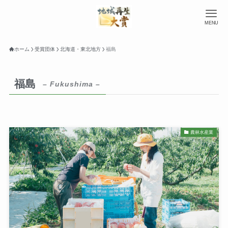
MENU
ホーム
受賞団体
北海道・東北地方
福島
福島
– Fukushima –
農林水産業