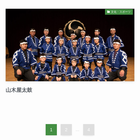
文化・スポーツ
山木屋太鼓
1
2
...
4