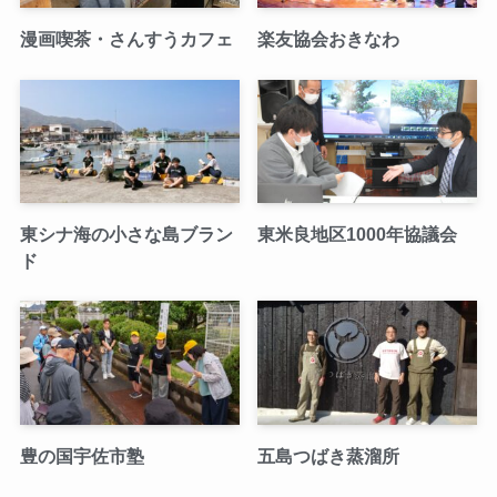
漫画喫茶・さんすうカフェ
楽友協会おきなわ
東シナ海の小さな島ブラン
東米良地区1000年協議会
ド
豊の国宇佐市塾
五島つばき蒸溜所