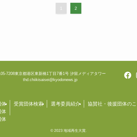
1
2
05-7208
東京都港区東新橋1丁目7番1号 汐留メディアタワー
thd.chiikisaisei@kyodonews.jp
団体
受賞団体検索
選考委員紹介
協賛社・後援団体のこ
団体
団体
©
2023 地域再生大賞.