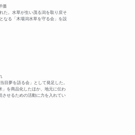
評価
された。水草が生い茂る潟を取り戻そ
身となる「木場潟水草を守る会」を設
れ
、「当目夢を語る会」として発足した。
米」を商品化したほか、地元に伝わ
続させるための活動に力を入れてい