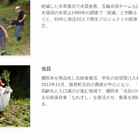
絶滅した水草復活で水質改善、五輪合宿チームも
木場潟の水草は1980年の調査で「絶滅」と判断
うと、83年に有志10人で再生プロジェクトの前
立。
当目
棚田米を商品化し伝統食復活、学生の合宿受け入
2012年11月、能登町当目の農家が中心となり
高齢化と人口減少が進む地域で、棚田米「当目の
る伝統保存食「なれずし」を復活させ、集落を持
る。