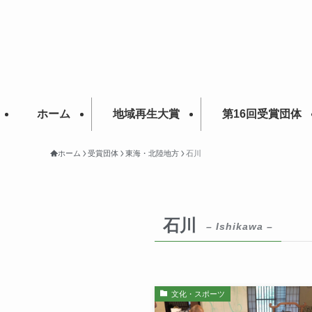
ホーム
地域再生大賞
第16回受賞団体
ホーム
受賞団体
東海・北陸地方
石川
石川
– Ishikawa –
文化・スポーツ