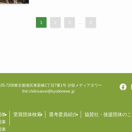
1
2
3
...
8
05-7208
東京都港区東新橋1丁目7番1号 汐留メディアタワー
thd.chiikisaisei@kyodonews.jp
団体
受賞団体検索
選考委員紹介
協賛社・後援団体のこ
団体
団体