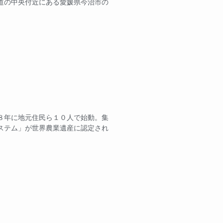
道の中央付近にある愛媛県今治市の
８年に地元住民ら１０人で始動。集
ステム」が世界農業遺産に認定され