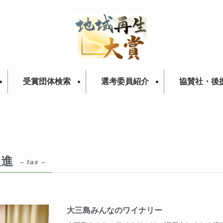
受賞団体検索
選考委員紹介
協賛社・後
促進
– tax –
大三島みんなのワイナリー