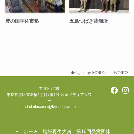
豊の国宇佐市塾
五島つばき蒸溜所
designed by MORE than WORDS
〒105-7208
東京都港区東新橋1丁目7番1号 汐留メディアタワ
ー
thd.chiikisaisei@kyodonews.jp
ホーム
地域再生大賞
第16回受賞団体