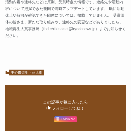
活動内容や連絡先などは原則、受賞時点の情報です。連絡先や活動内
容について把握できた範囲で随時アップデートしています。 既に活動
休止や解散が確認できた団体については、掲載していません。 受賞団
体の皆さま、新たな取り組みや、連絡先の変更などがありましたら、
地域再生大賞事務局（
thd.chiikisaisei@kyodonews.jp
）までお知らせく
ださい。
中心市街地・商店街
この記事が気に入ったら
フォローしてね！
Follow Me