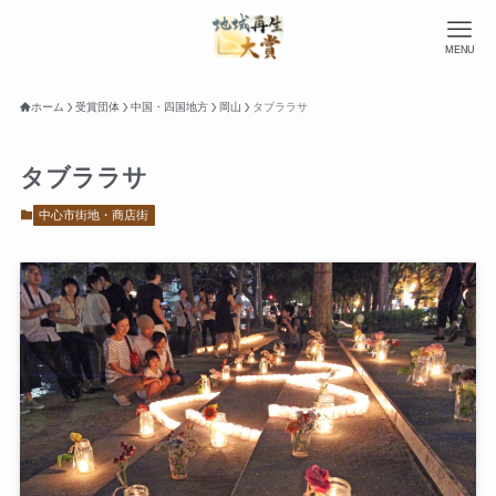
MENU
ホーム
受賞団体
中国・四国地方
岡山
タブララサ
タブララサ
中心市街地・商店街