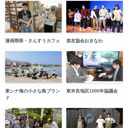
漫画喫茶・さんすうカフェ
楽友協会おきなわ
東シナ海の小さな島ブラン
東米良地区1000年協議会
ド