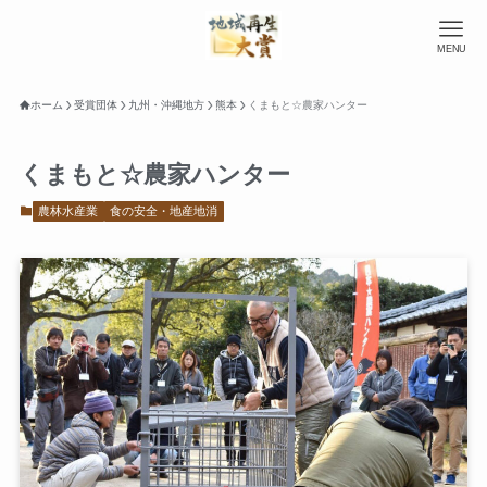
MENU
ホーム
受賞団体
九州・沖縄地方
熊本
くまもと☆農家ハンター
くまもと☆農家ハンター
農林水産業
食の安全・地産地消