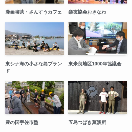
漫画喫茶・さんすうカフェ
楽友協会おきなわ
東シナ海の小さな島ブラン
東米良地区1000年協議会
ド
豊の国宇佐市塾
五島つばき蒸溜所