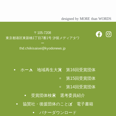
designed by MORE than WORDS
〒105-7208
東京都港区東新橋1丁目7番1号 汐留メディアタワ
ー
thd.chiikisaisei@kyodonews.jp
ホーム
地域再生大賞
第16回受賞団体
第15回受賞団体
第14回受賞団体
受賞団体検索
選考委員紹介
協賛社・後援団体のことば
電子書籍
バナーダウンロード