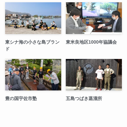
東シナ海の小さな島ブラン
東米良地区1000年協議会
ド
豊の国宇佐市塾
五島つばき蒸溜所