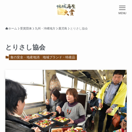
MENU
ホーム
受賞団体
九州・沖縄地方
鹿児島
とりさし協会
とりさし協会
食の安全・地産地消
地域ブランド・特産品