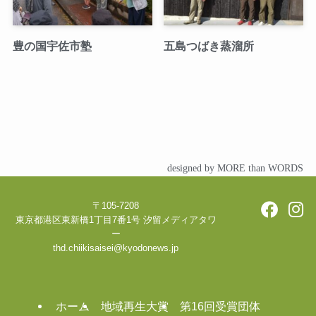
豊の国宇佐市塾
五島つばき蒸溜所
designed by MORE than WORDS
〒105-7208
東京都港区東新橋1丁目7番1号 汐留メディアタワ
ー
thd.chiikisaisei@kyodonews.jp
ホーム
地域再生大賞
第16回受賞団体