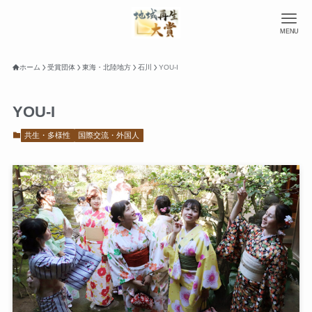
MENU
ホーム
受賞団体
東海・北陸地方
石川
YOU-I
YOU-I
共生・多様性
国際交流・外国人