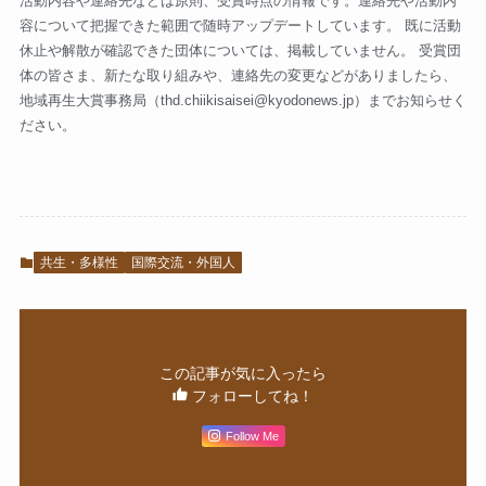
活動内容や連絡先などは原則、受賞時点の情報です。連絡先や活動内
容について把握できた範囲で随時アップデートしています。 既に活動
休止や解散が確認できた団体については、掲載していません。 受賞団
体の皆さま、新たな取り組みや、連絡先の変更などがありましたら、
地域再生大賞事務局（
thd.chiikisaisei@kyodonews.jp
）までお知らせく
ださい。
共生・多様性
国際交流・外国人
この記事が気に入ったら
フォローしてね！
Follow Me