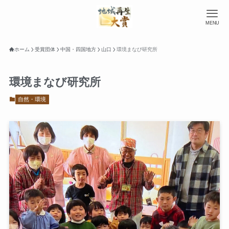
MENU
ホーム
受賞団体
中国・四国地方
山口
環境まなび研究所
環境まなび研究所
自然・環境