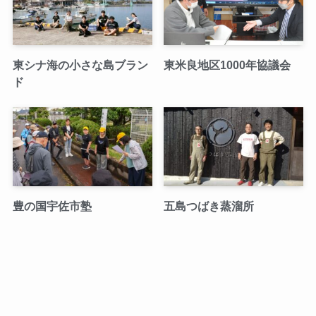
東シナ海の小さな島ブラン
東米良地区1000年協議会
ド
豊の国宇佐市塾
五島つばき蒸溜所