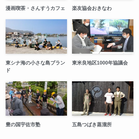
漫画喫茶・さんすうカフェ
楽友協会おきなわ
東シナ海の小さな島ブラン
東米良地区1000年協議会
ド
豊の国宇佐市塾
五島つばき蒸溜所