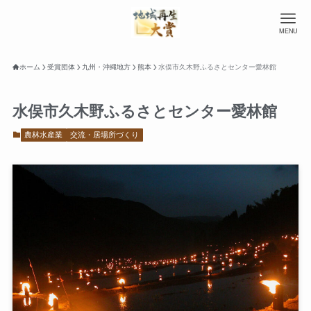
MENU
ホーム
受賞団体
九州・沖縄地方
熊本
水俣市久木野ふるさとセンター愛林館
水俣市久木野ふるさとセンター愛林館
農林水産業
交流・居場所づくり