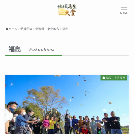
MENU
ホーム
受賞団体
北海道・東北地方
福島
福島
– Fukushima –
防災・災害復興