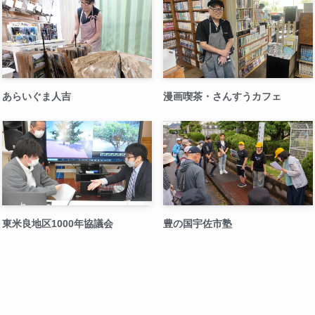
あらいぐま人吉
漫画喫茶・さんすうカフェ
東米良地区1000年協議会
豊の国宇佐市塾