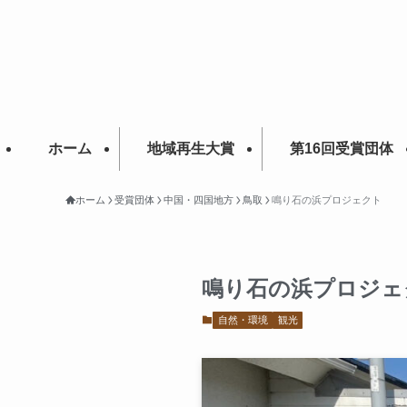
ホーム
地域再生大賞
第16回受賞団体
ホーム
受賞団体
中国・四国地方
鳥取
鳴り石の浜プロジェクト
鳴り石の浜プロジェ
自然・環境
観光