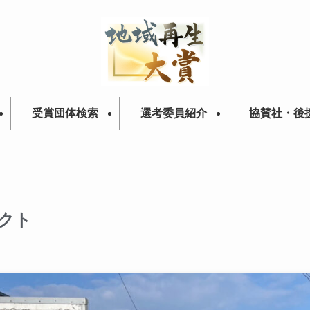
受賞団体検索
選考委員紹介
協賛社・後
クト