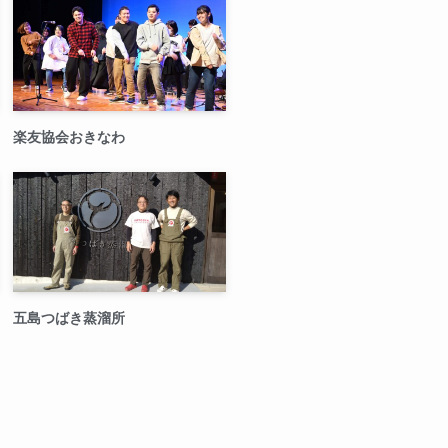
楽友協会おきなわ
五島つばき蒸溜所