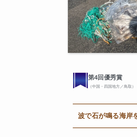
第4回優秀賞
（中国・四国地方／鳥取）
波で石が鳴る海岸