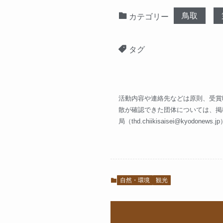
鳥取
カテゴリー
タグ
活動内容や連絡先などは原則、受賞
散が確認できた団体については、掲
局（
thd.chiikisaisei@kyodonews.jp
自然・環境
観光