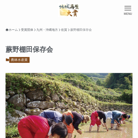
MENU
ホーム
受賞団体
九州・沖縄地方
佐賀
蕨野棚田保存会
蕨野棚田保存会
農林水産業