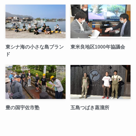
東シナ海の小さな島ブラン
東米良地区1000年協議会
ド
豊の国宇佐市塾
五島つばき蒸溜所