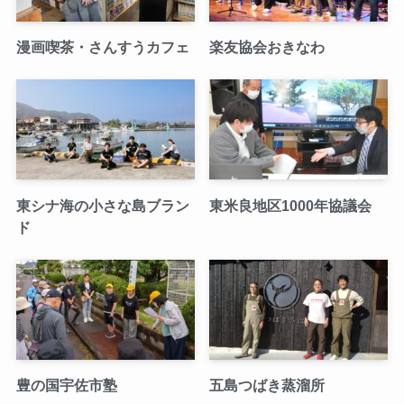
漫画喫茶・さんすうカフェ
楽友協会おきなわ
東シナ海の小さな島ブラン
東米良地区1000年協議会
ド
豊の国宇佐市塾
五島つばき蒸溜所