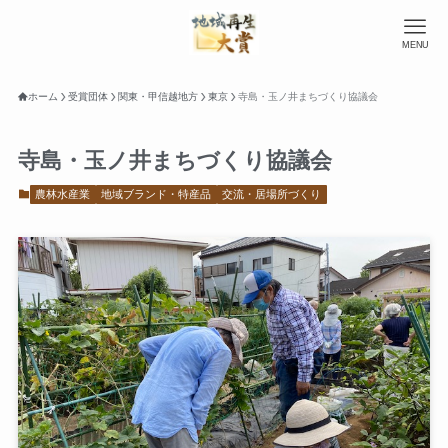
MENU
ホーム
受賞団体
関東・甲信越地方
東京
寺島・玉ノ井まちづくり協議会
寺島・玉ノ井まちづくり協議会
農林水産業
地域ブランド・特産品
交流・居場所づくり