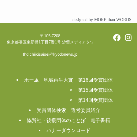
designed by MORE than WORDS
〒105-7208
東京都港区東新橋1丁目7番1号 汐留メディアタワ
ー
thd.chiikisaisei@kyodonews.jp
ホーム
地域再生大賞
第16回受賞団体
第15回受賞団体
第14回受賞団体
受賞団体検索
選考委員紹介
協賛社・後援団体のことば
電子書籍
バナーダウンロード