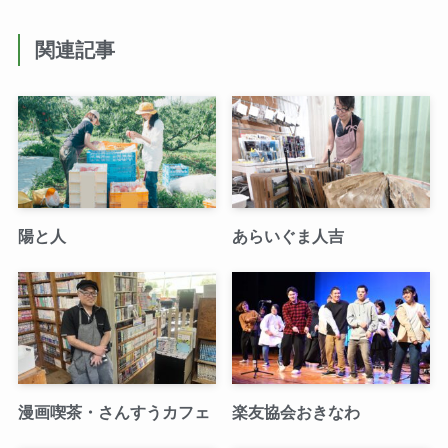
関連記事
陽と人
あらいぐま人吉
漫画喫茶・さんすうカフェ
楽友協会おきなわ