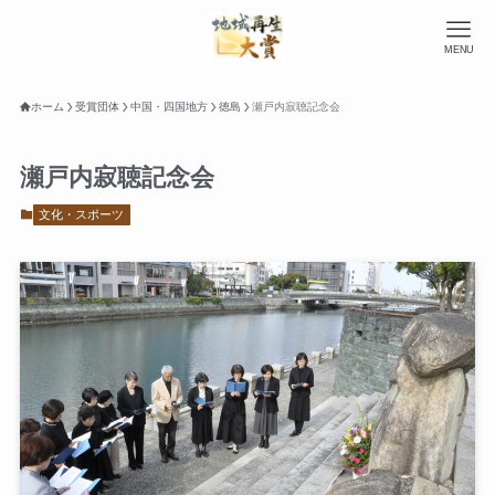
MENU
ホーム
受賞団体
中国・四国地方
徳島
瀬戸内寂聴記念会
瀬戸内寂聴記念会
文化・スポーツ