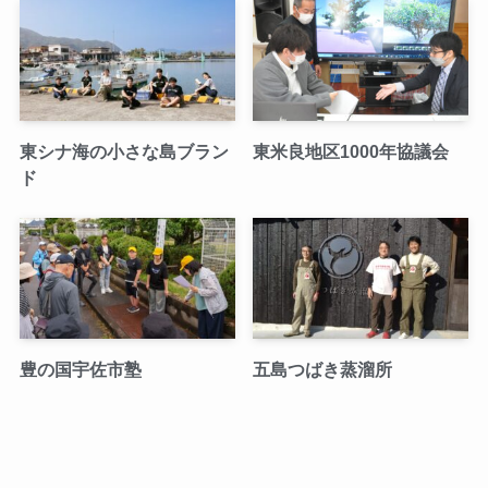
東シナ海の小さな島ブラン
東米良地区1000年協議会
ド
豊の国宇佐市塾
五島つばき蒸溜所