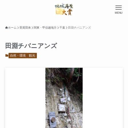
MENU
ホーム
受賞団体
関東・甲信越地方
千葉
田淵チバニアンズ
田淵チバニアンズ
自然・環境
観光