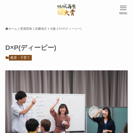
MENU
ホーム
受賞団体
近畿地方
大阪
D×P(ディーピー)
D×P(ディーピー)
教育・子育て