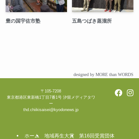
豊の国宇佐市塾
五島つばき蒸溜所
designed by MORE than WORDS
〒105-7208
東京都港区東新橋1丁目7番1号 汐留メディアタワ
ー
thd.chiikisaisei@kyodonews.jp
ホーム
地域再生大賞
第16回受賞団体