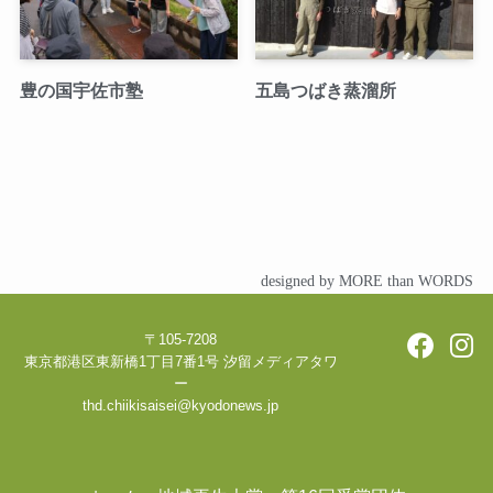
豊の国宇佐市塾
五島つばき蒸溜所
designed by MORE than WORDS
〒105-7208
東京都港区東新橋1丁目7番1号 汐留メディアタワ
ー
thd.chiikisaisei@kyodonews.jp