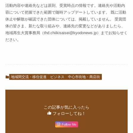
活動内容や連絡先などは原則、受賞時点の情報です。連絡先や活動内
容について把握できた範囲で随時アップデートしています。 既に活動
休止や解散が確認できた団体については、掲載していません。 受賞団
体の皆さま、新たな取り組みや、連絡先の変更などがありましたら、
地域再生大賞事務局（
thd.chiikisaisei@kyodonews.jp
）までお知らせく
ださい。
地域間交流・移住促進
ビジネス
中心市街地・商店街
この記事が気に入ったら
フォローしてね！
Follow Me