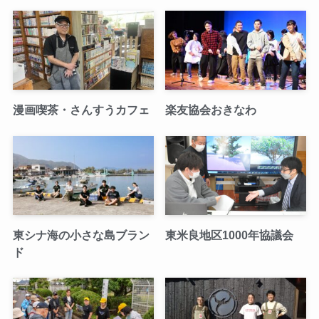
漫画喫茶・さんすうカフェ
楽友協会おきなわ
東シナ海の小さな島ブラン
東米良地区1000年協議会
ド