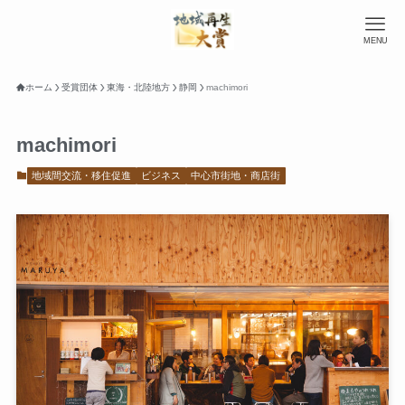
MENU
ホーム
受賞団体
東海・北陸地方
静岡
machimori
machimori
地域間交流・移住促進
ビジネス
中心市街地・商店街