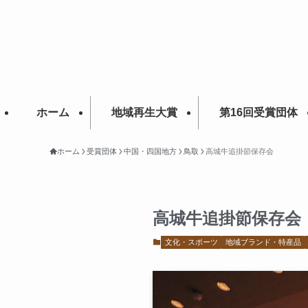
ホーム
地域再生大賞
第16回受賞団体
ホーム
受賞団体
中国・四国地方
鳥取
高城牛追掛節保存会
高城牛追掛節保存会
文化・スポーツ
地域ブランド・特産品