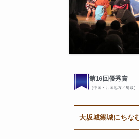
第16回優秀賞
（中国・四国地方／鳥取）
大坂城築城にちな