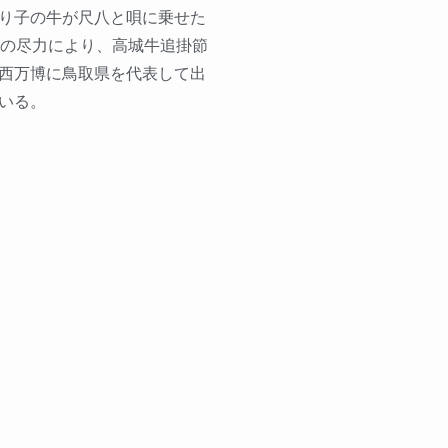
り子の牛が尺八と唄に乗せた
員の尽力により、高城牛追掛節
西万博に鳥取県を代表して出
いる。