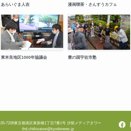
あらいぐま人吉
漫画喫茶・さんすうカフェ
東米良地区1000年協議会
豊の国宇佐市塾
05-7208
東京都港区東新橋1丁目7番1号 汐留メディアタワー
thd.chiikisaisei@kyodonews.jp