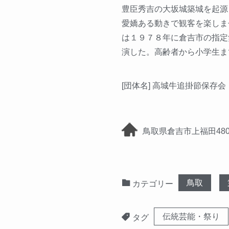
豊臣秀吉の大坂城築城を起源
愛嬌ある動きで観客を楽しま
は１９７８年に倉吉市の指定
演した。高齢者から小学生ま
[団体名] 高城牛追掛節保存会
鳥取県倉吉市上福田48
鳥取
カテゴリー
伝統芸能・祭り
タグ