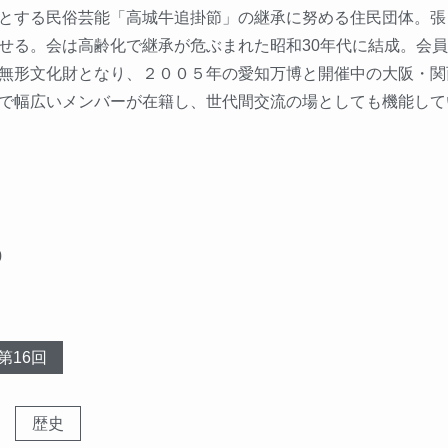
とする民俗芸能「高城牛追掛節」の継承に努める住民団体。張
せる。会は高齢化で継承が危ぶまれた昭和30年代に結成。会
無形文化財となり、２００５年の愛知万博と開催中の大阪・関
で幅広いメンバーが在籍し、世代間交流の場としても機能して
0
第16回
歴史